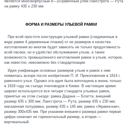
является многокорпусный 8—10-рамочный улей Лангстрота — Рута
на рамку 435 х 230 мм.
ФОРМА И РАЗМЕРЫ УЛЬЕВОЙ РАМКИ
При всей простоте конструкции ульевой рамки (соединенные в
виде рамки 4 деревянные планки) от ее размеров и качества
изготовления во многом будет зависеть не только продуктивность
всей пасеки, но и удобство обслуживания ульев, а также
возможность промышленного изготовления рамок и ульев, которое,
как известно, невозможно без стандартизации.
Идея унификации основных размеров ульев и рамок к ним
появилась вскоре после изобретения П. И. Прокоповичем в 1814 г.
рамочного улья. Однако эта идея была воплощена в жизнь только
в 1918 году на съезде пчеловодов в Киеве. В настоящее время
широко используются все четыре стандарта ульевых рамок,
принятых на этом съезде: рамка Дадана — Блатта, внешний
размер 435 х 300 мм; Лангстрота — Рута, размер 435 х 230 мм;
магазинная полурамка, размер 435 х 145 мм; рамка «Украинская»,
размер 300x435 мм. При указании внешнего размера рамки первая
цифра означает ее горизонтальный размер, а вторая —
вертикальный.