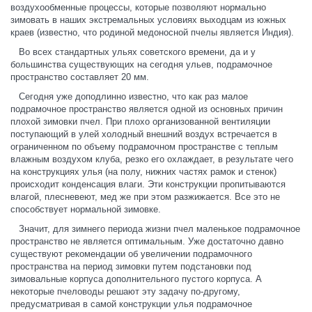
воздухообменные процессы, которые позволяют нормально
зимовать в наших экстремальных условиях выходцам из южных
краев (известно, что родиной медоносной пчелы является Индия).
Во всех стандартных ульях советского времени, да и у
большинства существующих на сегодня ульев, подрамочное
пространство составляет 20 мм.
Сегодня уже доподлинно известно, что как раз малое
подрамочное пространство является одной из основных причин
плохой зимовки пчел. При плохо организованной вентиляции
поступающий в улей холодный внешний воздух встречается в
ограниченном по объему подрамочном пространстве с теплым
влажным воздухом клуба, резко его охлаждает, в результате чего
на конструкциях улья (на полу, нижних частях рамок и стенок)
происходит конденсация влаги. Эти конструкции пропитываются
влагой, плесневеют, мед же при этом разжижается. Все это не
способствует нормальной зимовке.
Значит, для зимнего периода жизни пчел маленькое подрамочное
пространство не является оптимальным. Уже достаточно давно
существуют рекомендации об увеличении подрамочного
пространства на период зимовки путем подстановки под
зимовальные корпуса дополнительного пустого корпуса. А
некоторые пчеловоды решают эту задачу по-другому,
предусматривая в самой конструкции улья подрамочное