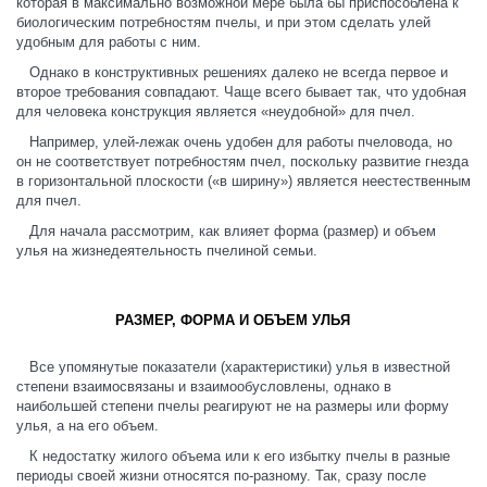
которая в максимально возможной мере была бы приспособлена к
биологическим потребностям пчелы, и при этом сделать улей
удобным для работы с ним.
Однако в конструктивных решениях далеко не всегда первое и
второе требования совпадают. Чаще всего бывает так, что удобная
для человека конструкция является «неудобной» для пчел.
Например, улей-лежак очень удобен для работы пчеловода, но
он не соответствует потребностям пчел, поскольку развитие гнезда
в горизонтальной плоскости («в ширину») является неестественным
для пчел.
Для начала рассмотрим, как влияет форма (размер) и объем
улья на жизнедеятельность пчелиной семьи.
РАЗМЕР, ФОРМА И ОБЪЕМ УЛЬЯ
Все упомянутые показатели (характеристики) улья в известной
степени взаимосвязаны и взаимообусловлены, однако в
наибольшей степени пчелы реагируют не на размеры или форму
улья, а на его объем.
К недостатку жилого объема или к его избытку пчелы в разные
периоды своей жизни относятся по-разному. Так, сразу после