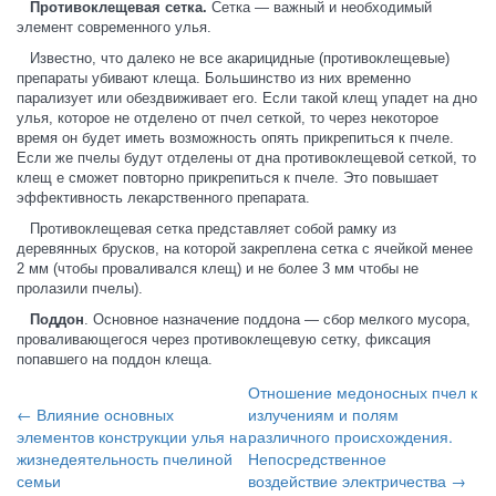
Противоклещевая сетка.
Сетка — важный и необходимый
элемент современного улья.
Известно, что далеко не все акарицидные (противоклещевые)
препараты убивают клеща. Большинство из них временно
парализует или обездвиживает его. Если такой клещ упадет на дно
улья, которое не отделено от пчел сеткой, то через некоторое
время он будет иметь возможность опять прикрепиться к пчеле.
Если же пчелы будут отделены от дна противоклещевой сеткой, то
клещ е сможет повторно прикрепиться к пчеле. Это повышает
эффективность лекарственного препарата.
Противоклещевая сетка представляет собой рамку из
деревянных брусков, на которой закреплена сетка с ячейкой менее
2 мм (чтобы проваливался клещ) и не более 3 мм чтобы не
пролазили пчелы).
Поддон
. Основное назначение поддона — сбор мелкого мусора,
проваливающегося через противоклещевую сетку, фиксация
попавшего на поддон клеща.
Отношение медоносных пчел к
← Влияние основных
излучениям и полям
элементов конструкции улья на
различного происхождения.
жизнедеятельность пчелиной
Непосредственное
семьи
воздействие электричества →