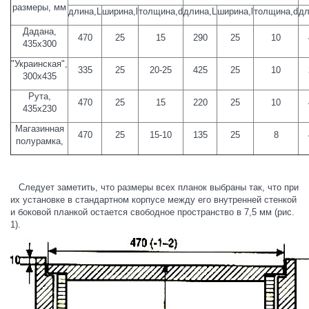
размеры, мм
длина,
L
ширина,
l
толщина,
d
длина,
L
ширина,
l
толщина,
d
дл
Дадана,
470
25
15
290
25
10
435х300
"Украинская",
335
25
20-25
425
25
10
300х435
Рута,
470
25
15
220
25
10
435х230
Магазинная
470
25
15-10
135
25
8
полурамка,
Следует заметить, что размеры всех планок выбраны так, что при
их установке в стандартном корпусе между его внутренней стенкой
и боковой планкой остается свободное пространство в 7,5 мм (рис.
1).