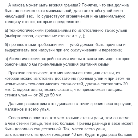
А какова может быть нижняя граница? Понятно, что она должна
быть по возможности минимальной, для того чтобы улей имел
небольшой вес. Но существуют ограничения и на минимальную
толщину стенки, которые определяются:
а) технологическими требованиями по изготовлению таких ульев
(выборка пазов, скрепление стенок и т. д.);
б) прочностными требованиями — улей должен быть прочным и
выдерживать все нагрузки при его обслуживании и перевозке;
в) биологическими потребностями пчелы в таком жилище, которое
обеспечивало бы приемлемые условия обитания семьи.
Практика показывает, что минимальная толщина стенки, из
которой можно изготовить достаточно прочный улей и при этом не
испытывать технологических сложностей, должна составлять 20
мм. Следовательно, можно сказать, что приемлемая толщина
стенки улья — от 20 до 50 мм.
Дальше рассмотрим этот диапазон с точки зрения веса корпусов,
магазинов и всего улья.
Совершенно понятно, что чем тоньше стенки улья, тем он легче,
а чем стенки толще, тем вес больше. Причем разница в весе может
быть довольно существенной. Так, масса всего улья,
изготовленного из доски толщиной 40 мм, будет в два раза больше