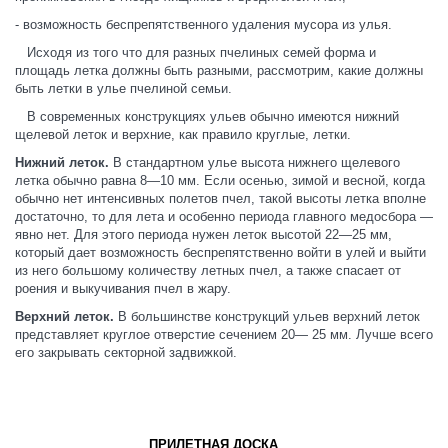
- возможность беспрепятственного удаления мусора из улья.
Исходя из того что для разных пчелиных семей форма и
площадь летка должны быть разными, рассмотрим, какие должны
быть летки в улье пчелиной семьи.
В современных конструкциях ульев обычно имеются нижний
щелевой леток и верхние, как правило круглые, летки.
Нижний леток.
В стандартном улье высота нижнего щелевого
летка обычно равна 8—10 мм. Если осенью, зимой и весной, когда
обычно нет интенсивных полетов пчел, такой высоты летка вполне
достаточно, то для лета и особенно периода главного медосбора —
явно нет. Для этого периода нужен леток высотой 22—25 мм,
который дает возможность беспрепятственно войти в улей и выйти
из него большому количеству летных пчел, а также спасает от
роения и выкучивания пчел в жару.
Верхний леток.
В большинстве конструкций ульев верхний леток
представляет круглое отверстие сечением 20— 25 мм. Лучше всего
его закрывать секторной задвижкой.
ПРИЛЕТНАЯ ДОСКА