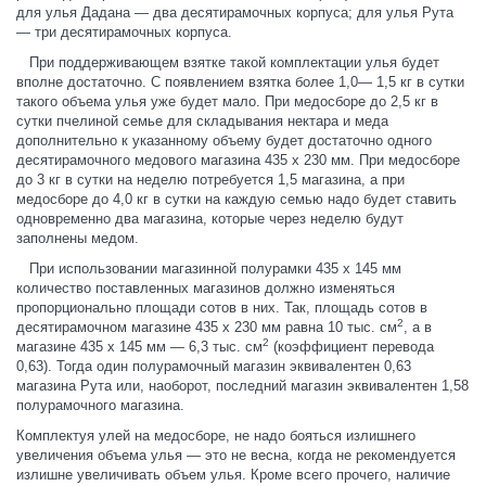
для улья Дадана — два десятирамочных корпуса; для улья Рута
— три десятирамочных корпуса.
При поддерживающем взятке такой комплектации улья будет
вполне достаточно. С появлением взятка более 1,0— 1,5 кг в сутки
такого объема улья уже будет мало. При медосборе до 2,5 кг в
сутки пчелиной семье для складывания нектара и меда
дополнительно к указанному объему будет достаточно одного
десятирамочного медового магазина 435 х 230 мм. При медосборе
до 3 кг в сутки на неделю потребуется 1,5 магазина, а при
медосборе до 4,0 кг в сутки на каждую семью надо будет ставить
одновременно два магазина, которые через неделю будут
заполнены медом.
При использовании магазинной полурамки 435 х 145 мм
количество поставленных магазинов должно изменяться
пропорционально площади сотов в них. Так, площадь сотов в
2
десятирамочном магазине 435 х 230 мм равна 10 тыс. см
, а в
2
магазине 435 х 145 мм — 6,3 тыс. см
(коэффициент перевода
0,63). Тогда один полурамочный магазин эквивалентен 0,63
магазина Рута или, наоборот, последний магазин эквивалентен 1,58
полурамочного магазина.
Комплектуя улей на медосборе, не надо бояться излишнего
увеличения объема улья — это не весна, когда не рекомендуется
излишне увеличивать объем улья. Кроме всего прочего, наличие