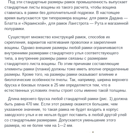
Под эти стандартные размеры рамок промышленность выпускает
стандартные листы вощины из такого расчета, чтобы вощина
ставилась в рамки без дополнительной подрезки. В настоящее
время выпускаются три типоразмера вощины: для рамок Дадана —
Блатта и «Украинской», для рамок Лангстрота — Рута и магазинной
полурамки.
Существует множество конструкций рамок, способов их
скрепления, вариантов натягивания проволоки и закрепления
вощины. Однако внешние размеры любой рамки ограничиваются
внутренними размерами стандартного улья соответствующего
типа, а внутренние размеры рамки связаны с размерами
стандартного листа вощины. По этим причинам составляющие
элементы рамки (планки) должны тоже иметь вполне определенные
размеры. Кроме того, на размеры рамки оказывают влияние и
биологические особенности пчелы. Так, например, ширина верхнего
бруска и боковых планок в 25 мм определяется тем, что в
естественных условиях пчелы строят соты именно такой толщины.
Длина верхнего бруска любой стандартной рамки (рис. 1) должна
быть равна 470 мм. Если этот размер окажется большим, чем
указанное значение, то такая рамка не будет входить в корпус
заводского улья и ее нельзя будет поставить в любой другой улей
со стандартными размерами. Допускается уменьшение этого
размера, но не более чем на 1—2 мм.