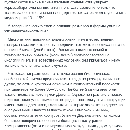
пустых сотов в улье в значительной степени стимулирует
кормособирательный инстинкт пчел. Есть сведения о том, что
только за счет увеличения площади пустых сотов можно увеличить
медосбор на 10—-15%.
А теперь несколько слов о влиянии размеров и формы улья на
жизнедеятельность пчел.
Многолетняя практика и анализ жизни пчел в естественных
гнездах показали, что пчелы предпочитают жить в вертикальных по
форме объемах (улей-стояк). Развитие пчелиных семей в
горизонтальных объемах (улей-лежак) противоестественно
биологии пчел, и в естественных условиях они прибегают к нему
только в исключительных случаях.
Что касается размеров, то, с точки зрения биологических
особенностей, пчелы предпочитают гнезда по размеру типичного
дупла, то есть с круговым сечением в горизонтальной плоскости
при диаметре не более 30—35 см. Наиболее близким аналогом
такого гнезда является улей Делона. Однако на практике в наших
широтах такие ульи применяются редко, поскольку эти конструкции
имеют ряд недостатков, главным из которых является неудобство
обслуживания и неустойчивость узкой и высокой «башни»,
составленной из этих корпусов. Ульи же Дадана имеют слишком
большое поперечное сечение и большую высоту рамки.
Компромиссом (хотя и не идеальным) между этими двумя ульями