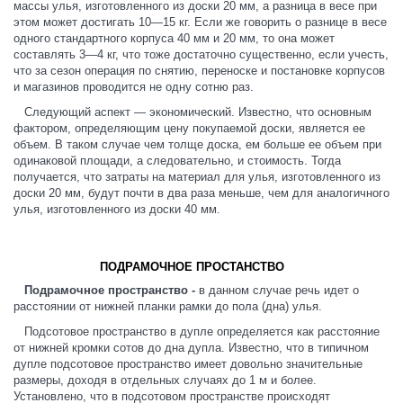
массы улья, изготовленного из доски 20 мм, а разница в весе при
этом может достигать 10—15 кг. Если же говорить о разнице в весе
одного стандартного корпуса 40 мм и 20 мм, то она может
составлять 3—4 кг, что тоже достаточно существенно, если учесть,
что за сезон операция по снятию, переноске и постановке корпусов
и магазинов проводится не одну сотню раз.
Следующий аспект — экономический. Известно, что основным
фактором, определяющим цену покупаемой доски, является ее
объем. В таком случае чем толще доска, ем больше ее объем при
одинаковой площади, а следовательно, и стоимость. Тогда
получается, что затраты на материал для улья, изготовленного из
доски 20 мм, будут почти в два раза меньше, чем для аналогичного
улья, изготовленного из доски 40 мм.
ПОДРАМОЧНОЕ ПРОСТАНСТВО
Подрамочное пространство -
в данном случае речь идет о
расстоянии от нижней планки рамки до пола (дна) улья.
Подсотовое пространство в дупле определяется как расстояние
от нижней кромки сотов до дна дупла. Известно, что в типичном
дупле подсотовое пространство имеет довольно значительные
размеры, доходя в отдельных случаях до 1 м и более.
Установлено, что в подсотовом пространстве происходят