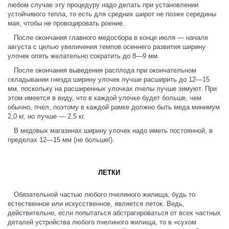
любом случае эту процедуру надо делать при установлении
устойчивого тепла, то есть для средних широт не позже середины
мая, чтобы не провоцировать роение.
После окончания главного медосбора в конце июля — начале
августа с целью увеличения темпов осеннего развития ширину
улочек опять желательно сократить до 8—9 мм.
После окончания выведения расплода при окончательном
складывании гнезда ширину улочек лучше расширить до 12—15
мм, поскольку на расширенных улочках пчелы лучше зимуют. При
этом имеется в виду, что в каждой улочке будет больше, чем
обычно, пчел, поэтому в каждой рамке должно быть меда минимум
2,0 кг, но лучше — 2,5 кг.
В медовых магазинах ширину улочек надо иметь постоянной, в
пределах 12—15 мм (не больше!).
ЛЕТКИ
Обязательной частью любого пчелиного жилища, будь то
естественное или искусственное, является леток. Ведь,
действительно, если попытаться абстрагироваться от всех частных
деталей устройства любого пчелиного жилища, то в «сухом