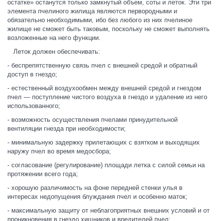
остатке» останутся только замкнутый объем, соты и леток. Эти три
элемента пчелиного жилища являются первородными и
обязательно необходимыми, ибо без любого из них пчелиное
жилище не сможет быть таковым, поскольку не сможет выполнять
возложенные на него функции.
Леток должен обеспечивать:
- беспрепятственную связь пчел с внешней средой и обратный
доступ в гнездо;
- естественный воздухообмен между внешней средой и гнездом
пчел — поступление чистого воздуха в гнездо и удаление из него
использованного;
- возможность осуществления пчелами принудительной
вентиляции гнезда при необходимости;
- минимальную задержку прилетающих с взятком и выходящих
наружу пчел во время медосбора;
- согласование (регулирование) площади летка с силой семьи на
протяжении всего года;
- хорошую различимость на фоне передней стенки улья в
интересах недопущения блуждания пчел и особенно маток;
- максимальную защиту от неблагоприятных внешних условий и от
проникновения в гнездо хищников и вредителей пчел;