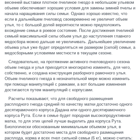
весенней выставки плотное пчелиное гнездо в небольшом ульевом
объеме обеспечивает хорошие условия для замены зимней пчелы и
начала наращивания силы семьи. Однако хорошо известно, что
если в дальнейшем пчеловод своевременно не увеличит объем
улья, то с большой долей вероятности можно предположить
вхождение семьи в роевое состояние. После достижения пчелиной
семьей максимальной силы объем улья до наступления главного
медосбора можно дальше не увеличивать. Дальнейшее увеличение
объема улья уже будет определяться не размером (силой) семьи, а
медосборными условиями местности в текущем сезоне.
Следовательно, на протяжении активного пчеловодного сезона
объем гнезда и улья приходится многократно изменять, для чего,
собственно, и создана конструкция разборного рамочного улья.
Объем пчелиного гнезда в незначительной мере можно изменить
при помощи манипуляций с рамками, а вот большие изменения
достигаются путем манипуляций с корпусами.
Расчеты показывают, что для свободного размещения
расплодного гнезда средней по качеству матки достаточно одного
десятирамочного корпуса Дадана или одного десятирамочного
корпуса Рута. Если в семье будет породная высокопродуктивная
матка, то для этих целей лучше выделить два корпуса Рута.
Биологически обоснованным минимальным объемом улья, в
котором будет достаточно места для свободного размещения
расплода, корма и всех пчел сильной семьи (6 кг), можно считать: