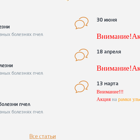
30 июня
езни
Внимание!Ак
вных болезнях пчел
снижению це
Подробности 
18 апреля
600-15-98
лезни
Внимание!Ак
Спешите заку
вных болезнях пчел
акция по сн
вощину!
Подр
13 марта
Спешите заку
Внимание!!!
Акция
на
рамки уль
болезни пчел
Ловите момент!
вных болезнях пчел
Подробности
по те
Все статьи