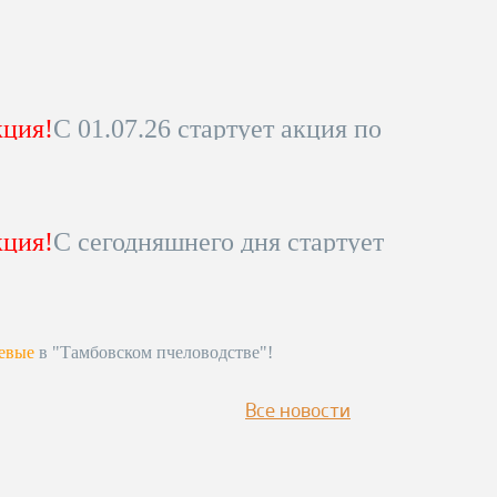
ция!
С 01.07.26 стартует акция по
ны на коммерческую
вощину!
уточняйте по телефону 8-800-
ция!
С сегодняшнего дня стартует
питься!
ижению цены на коммерческую
обности уточняйте по телефону!
питься к сезону!
евые
в "Тамбовском пчеловодстве"!
лефону
!!!!
Все новости