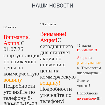
НАШИ НОВОСТИ
18 апреля
30 июня
Внимание!
Внимание!
Акция!
С
Акция!
С
13 марта
сегодняшнего
01.07.26
Внимание!!!
дня стартует
стартует акция
акция по
Акция
на
по снижению
рамки ульевые
снижению
цены на
в "Тамбовском
цены на
коммерческую
пчеловодстве"!
коммерческую
вощину!
Ловите
вощину!
Подробности
момент!
Подробности
уточняйте по
Подробности
уточняйте по
телефону 8-
по телефону
!!!!
телефону!
800-600-15-98