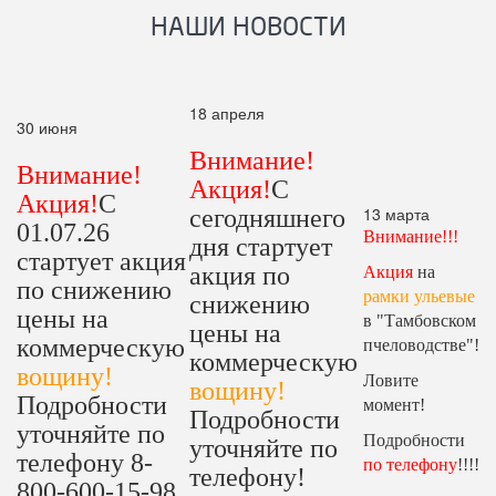
НАШИ НОВОСТИ
18 апреля
30 июня
Внимание!
Внимание!
Акция!
С
Акция!
С
13 марта
сегодняшнего
01.07.26
Внимание!!!
дня стартует
стартует акция
акция по
Акция
на
по снижению
рамки ульевые
снижению
цены на
в "Тамбовском
цены на
коммерческую
пчеловодстве"!
коммерческую
вощину!
Ловите
вощину!
Подробности
момент!
Подробности
уточняйте по
Подробности
уточняйте по
телефону 8-
по телефону
!!!!
телефону!
800-600-15-98