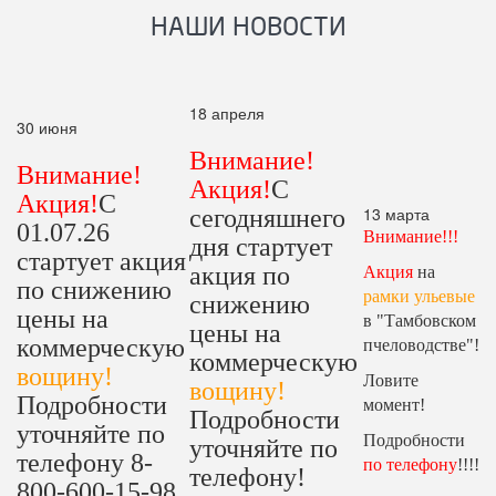
НАШИ НОВОСТИ
18 апреля
30 июня
Внимание!
Внимание!
Акция!
С
Акция!
С
13 марта
сегодняшнего
01.07.26
Внимание!!!
дня стартует
стартует акция
акция по
Акция
на
по снижению
рамки ульевые
снижению
цены на
в "Тамбовском
цены на
коммерческую
пчеловодстве"!
коммерческую
вощину!
Ловите
вощину!
Подробности
момент!
Подробности
уточняйте по
Подробности
уточняйте по
телефону 8-
по телефону
!!!!
телефону!
800-600-15-98