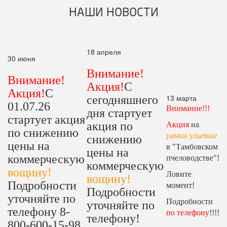
НАШИ НОВОСТИ
18 апреля
30 июня
Внимание!
Внимание!
Акция!
С
Акция!
С
13 марта
сегодняшнего
01.07.26
Внимание!!!
дня стартует
стартует акция
акция по
Акция
на
по снижению
рамки ульевые
снижению
цены на
в "Тамбовском
цены на
коммерческую
пчеловодстве"!
коммерческую
вощину!
Ловите
вощину!
Подробности
момент!
Подробности
уточняйте по
Подробности
уточняйте по
телефону 8-
по телефону
!!!!
телефону!
800-600-15-98