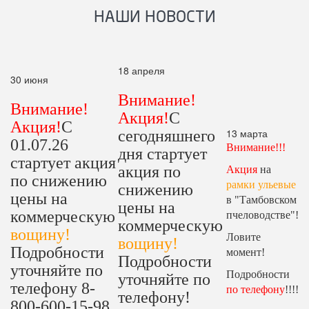
НАШИ НОВОСТИ
18 апреля
30 июня
Внимание!
Внимание!
Акция!
С
Акция!
С
13 марта
сегодняшнего
01.07.26
Внимание!!!
дня стартует
стартует акция
акция по
Акция
на
по снижению
рамки ульевые
снижению
цены на
в "Тамбовском
цены на
коммерческую
пчеловодстве"!
коммерческую
вощину!
Ловите
вощину!
Подробности
момент!
Подробности
уточняйте по
Подробности
уточняйте по
телефону 8-
по телефону
!!!!
телефону!
800-600-15-98