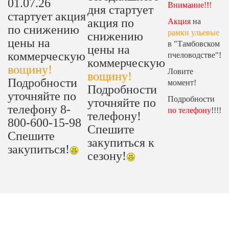
01.07.26
Внимание!!!
дня стартует
стартует акция
акция по
Акция
на
по снижению
рамки ульевые
снижению
цены на
в "Тамбовском
цены на
коммерческую
пчеловодстве"!
коммерческую
вощину!
Ловите
вощину!
Подробности
момент!
Подробности
уточняйте по
Подробности
уточняйте по
телефону 8-
по телефону
!!!!
телефону!
800-600-15-98
Спешите
Спешите
закупиться к
закупиться!
сезону!