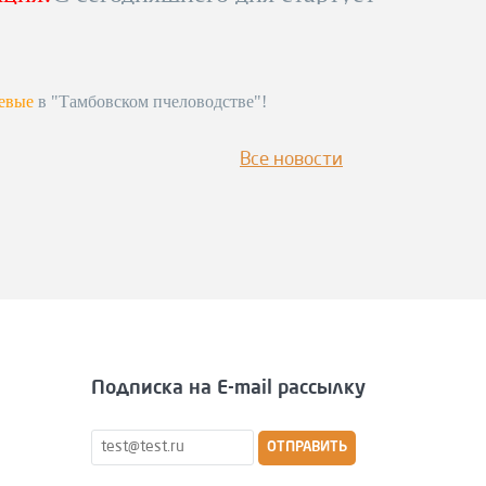
ижению цены на коммерческую
обности уточняйте по телефону!
питься к сезону!
евые
в "Тамбовском пчеловодстве"!
лефону
!!!!
Все новости
Подписка на E-mail рассылку