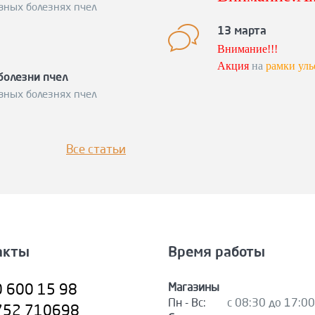
вных болезнях пчел
акция по сн
вощину!
Подр
13 марта
Спешите заку
Внимание!!!
Акция
на
рамки уль
болезни пчел
Ловите момент!
вных болезнях пчел
Подробности
по те
Все статьи
акты
Время работы
Магазины
0 600 15 98
Пн - Вс:
с 08:30 до 17:00
752 710698