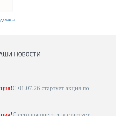
зделия →
АШИ НОВОСТИ
ция!
С 01.07.26 стартует акция по
ны на коммерческую
вощину!
уточняйте по телефону 8-800-
ция!
С сегодняшнего дня стартует
питься!