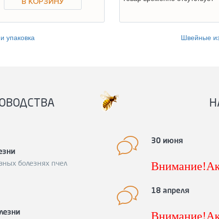
и упаковка
Швейные и
ОВОДСТВА
Н
30 июня
езни
Внимание!Ак
вных болезнях пчел
снижению це
Подробности 
18 апреля
600-15-98
лезни
Внимание!Ак
Спешите заку