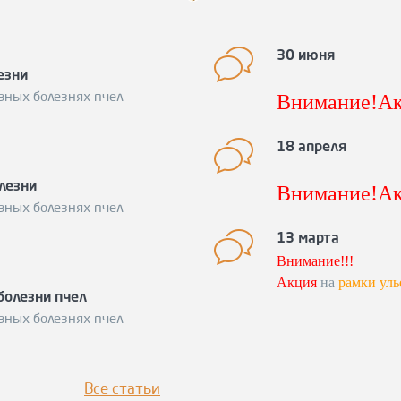
30 июня
езни
Внимание!Ак
вных болезнях пчел
снижению це
Подробности 
18 апреля
600-15-98
лезни
Внимание!Ак
Спешите заку
вных болезнях пчел
акция по сн
вощину!
Подр
13 марта
Спешите заку
Внимание!!!
Акция
на
рамки уль
болезни пчел
Ловите момент!
вных болезнях пчел
Подробности
по те
Все статьи