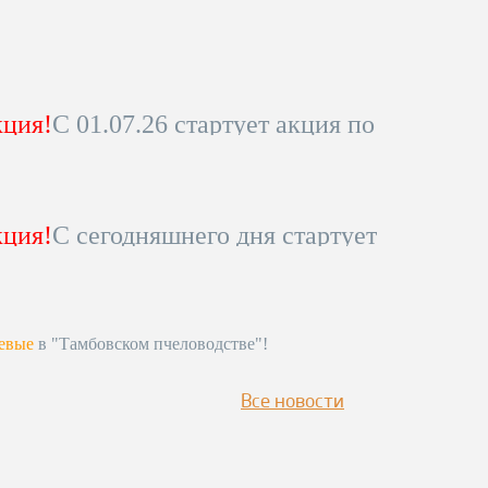
ция!
С 01.07.26 стартует акция по
ны на коммерческую
вощину!
уточняйте по телефону 8-800-
ция!
С сегодняшнего дня стартует
питься!
ижению цены на коммерческую
обности уточняйте по телефону!
питься к сезону!
евые
в "Тамбовском пчеловодстве"!
лефону
!!!!
Все новости