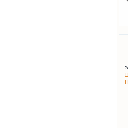
Р
Ш
1