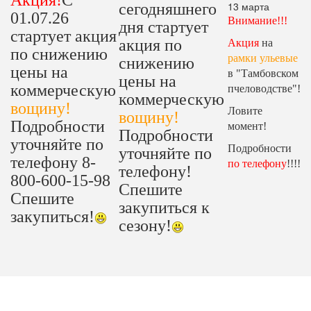
Акция!
С
13 марта
сегодняшнего
01.07.26
Внимание!!!
дня стартует
стартует акция
акция по
Акция
на
по снижению
рамки ульевые
снижению
цены на
в "Тамбовском
цены на
коммерческую
пчеловодстве"!
коммерческую
вощину!
Ловите
вощину!
Подробности
момент!
Подробности
уточняйте по
Подробности
уточняйте по
телефону 8-
по телефону
!!!!
телефону!
800-600-15-98
Спешите
Спешите
закупиться к
закупиться!
сезону!