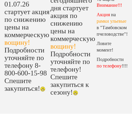
сегодняшнего
01.07.26
Внимание!!!
дня стартует
стартует акция
акция по
Акция
на
по снижению
рамки ульевые
снижению
цены на
в "Тамбовском
цены на
коммерческую
пчеловодстве"!
коммерческую
вощину!
Ловите
вощину!
Подробности
момент!
Подробности
уточняйте по
Подробности
уточняйте по
телефону 8-
по телефону
!!!!
телефону!
800-600-15-98
Спешите
Спешите
закупиться к
закупиться!
сезону!