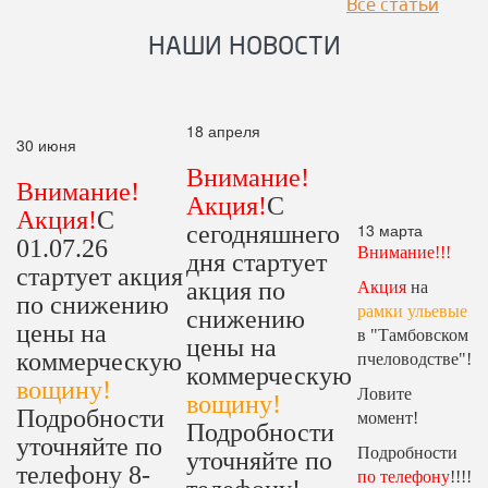
Все статьи
НАШИ НОВОСТИ
18 апреля
30 июня
Внимание!
Внимание!
Акция!
С
Акция!
С
13 марта
сегодняшнего
01.07.26
Внимание!!!
дня стартует
стартует акция
акция по
Акция
на
по снижению
рамки ульевые
снижению
цены на
в "Тамбовском
цены на
коммерческую
пчеловодстве"!
коммерческую
вощину!
Ловите
вощину!
Подробности
момент!
Подробности
уточняйте по
Подробности
уточняйте по
телефону 8-
по телефону
!!!!