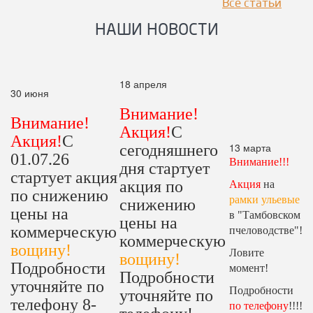
Все статьи
НАШИ НОВОСТИ
18 апреля
30 июня
Внимание!
Внимание!
Акция!
С
Акция!
С
13 марта
сегодняшнего
01.07.26
Внимание!!!
дня стартует
стартует акция
акция по
Акция
на
по снижению
рамки ульевые
снижению
цены на
в "Тамбовском
цены на
коммерческую
пчеловодстве"!
коммерческую
вощину!
Ловите
вощину!
Подробности
момент!
Подробности
уточняйте по
Подробности
уточняйте по
телефону 8-
по телефону
!!!!