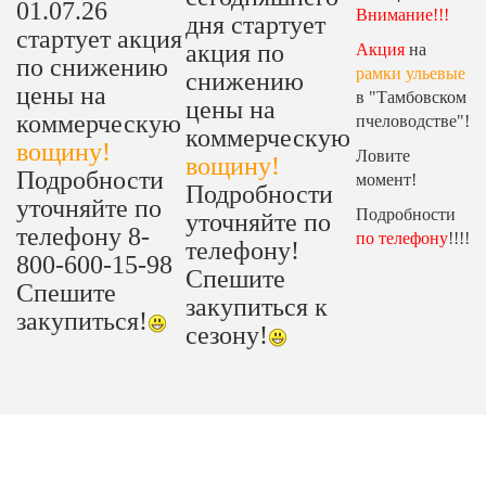
01.07.26
Внимание!!!
дня стартует
стартует акция
акция по
Акция
на
по снижению
рамки ульевые
снижению
цены на
в "Тамбовском
цены на
коммерческую
пчеловодстве"!
коммерческую
вощину!
Ловите
вощину!
Подробности
момент!
Подробности
уточняйте по
Подробности
уточняйте по
телефону 8-
по телефону
!!!!
телефону!
800-600-15-98
Спешите
Спешите
закупиться к
закупиться!
сезону!