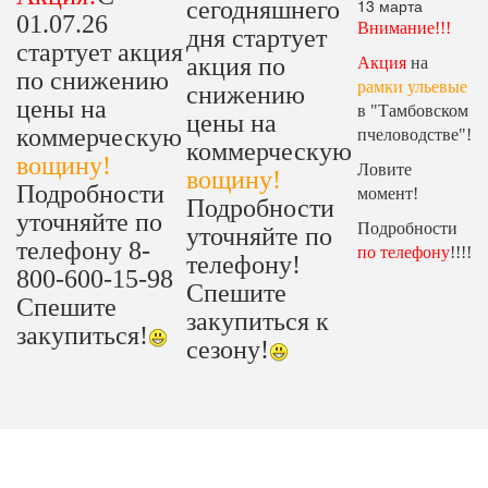
13 марта
сегодняшнего
01.07.26
Внимание!!!
дня стартует
стартует акция
акция по
Акция
на
по снижению
рамки ульевые
снижению
цены на
в "Тамбовском
цены на
коммерческую
пчеловодстве"!
коммерческую
вощину!
Ловите
вощину!
Подробности
момент!
Подробности
уточняйте по
Подробности
уточняйте по
телефону 8-
по телефону
!!!!
телефону!
800-600-15-98
Спешите
Спешите
закупиться к
закупиться!
сезону!