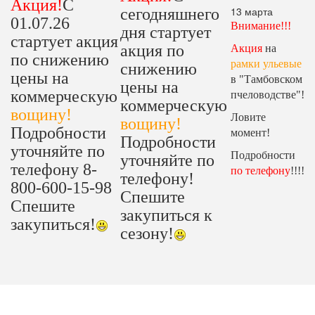
Акция!
С
13 марта
сегодняшнего
01.07.26
Внимание!!!
дня стартует
стартует акция
акция по
Акция
на
по снижению
рамки ульевые
снижению
цены на
в "Тамбовском
цены на
коммерческую
пчеловодстве"!
коммерческую
вощину!
Ловите
вощину!
Подробности
момент!
Подробности
уточняйте по
Подробности
уточняйте по
телефону 8-
по телефону
!!!!
телефону!
800-600-15-98
Спешите
Спешите
закупиться к
закупиться!
сезону!