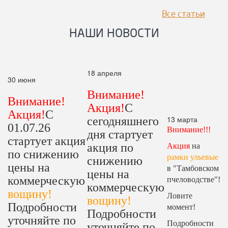
Все статьи
НАШИ НОВОСТИ
18 апреля
30 июня
Внимание!
Внимание!
Акция!
С
Акция!
С
13 марта
сегодняшнего
01.07.26
Внимание!!!
дня стартует
стартует акция
акция по
Акция
на
по снижению
рамки ульевые
снижению
цены на
в "Тамбовском
цены на
коммерческую
пчеловодстве"!
коммерческую
вощину!
Ловите
вощину!
Подробности
момент!
Подробности
уточняйте по
Подробности
уточняйте по