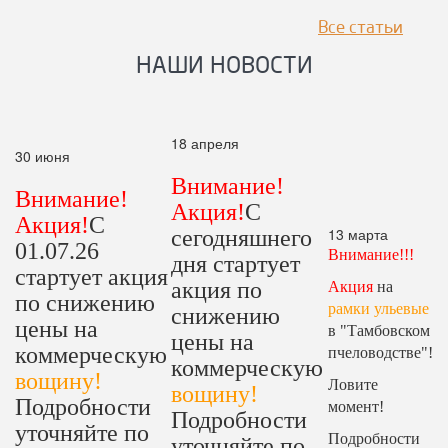
Все статьи
НАШИ НОВОСТИ
18 апреля
30 июня
Внимание!
Внимание!
Акция!
С
Акция!
С
13 марта
сегодняшнего
01.07.26
Внимание!!!
дня стартует
стартует акция
акция по
Акция
на
по снижению
рамки ульевые
снижению
цены на
в "Тамбовском
цены на
коммерческую
пчеловодстве"!
коммерческую
вощину!
Ловите
вощину!
Подробности
момент!
Подробности
уточняйте по
Подробности
уточняйте по