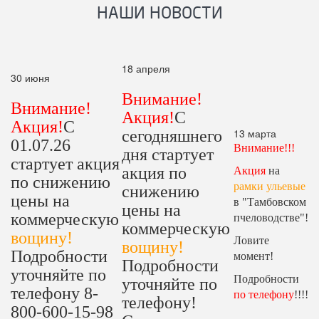
НАШИ НОВОСТИ
18 апреля
30 июня
Внимание!
Внимание!
Акция!
С
Акция!
С
13 марта
сегодняшнего
01.07.26
Внимание!!!
дня стартует
стартует акция
акция по
Акция
на
по снижению
рамки ульевые
снижению
цены на
в "Тамбовском
цены на
коммерческую
пчеловодстве"!
коммерческую
вощину!
Ловите
вощину!
Подробности
момент!
Подробности
уточняйте по
Подробности
уточняйте по
телефону 8-
по телефону
!!!!
телефону!
800-600-15-98