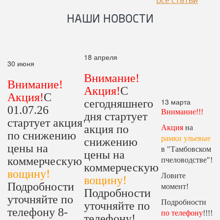
Все статьи
НАШИ НОВОСТИ
18 апреля
30 июня
Внимание!
Внимание!
Акция!
С
Акция!
С
13 марта
сегодняшнего
01.07.26
Внимание!!!
дня стартует
стартует акция
акция по
Акция
на
по снижению
рамки ульевые
снижению
цены на
в "Тамбовском
цены на
коммерческую
пчеловодстве"!
коммерческую
вощину!
Ловите
вощину!
Подробности
момент!
Подробности
уточняйте по
Подробности
уточняйте по
телефону 8-
по телефону
!!!!
телефону!