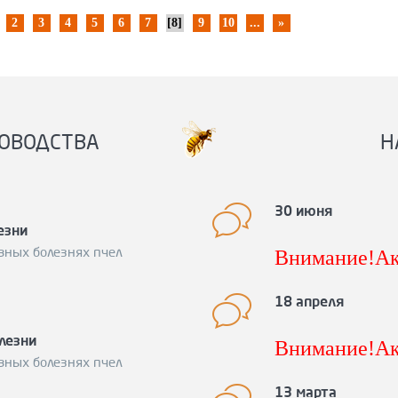
2
3
4
5
6
7
[8]
9
10
...
»
ОВОДСТВА
Н
30 июня
езни
Внимание!Ак
вных болезнях пчел
снижению це
Подробности 
18 апреля
600-15-98
лезни
Внимание!Ак
Спешите заку
вных болезнях пчел
акция по сн
вощину!
Подр
13 марта