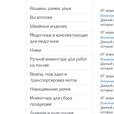
Вощина, рамки, ульи
07 апре
Влияние
Воскотопки
Данный 
которые
Швейные изделия
07 апре
Медогонки и комплектующие
Влияние
для медогонок
Данный 
которые
Ножи
07 апре
Влияние
Ручной инвентарь для работ
Данный 
на пасеке
которые
Вывод, подсадка и
07 апре
транспортировка маток
Влияние
Данный 
Наващивание рамок
которые
07 апре
Инвентарь для сбора
Влияние
продукции
Данный 
которые
Дымари и дым пушки