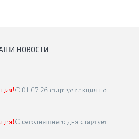
АШИ НОВОСТИ
ция!
С 01.07.26 стартует акция по
ны на коммерческую
вощину!
уточняйте по телефону 8-800-
ция!
С сегодняшнего дня стартует
питься!
ижению цены на коммерческую
обности уточняйте по телефону!