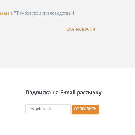
питься к сезону!
евые
в "Тамбовском пчеловодстве"!
лефону
!!!!
Все новости
Подписка на E-mail рассылку