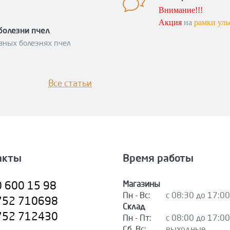
Спешите заку
Внимание!!!
Акция
на
рамки уль
болезни пчел
Ловите момент!
вных болезнях пчел
Подробности
по те
Все статьи
акты
Время работы
Магазины
0 600 15 98
Пн - Вс:
с 08:30 до 17:00
752 710698
Склад
752 712430
Пн - Пт:
с 08:00 до 17:00