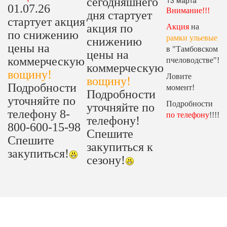
13 марта
сегодняшнего
01.07.26
Внимание!!!
дня стартует
стартует акция
акция по
Акция
на
по снижению
рамки ульевые
снижению
цены на
в "Тамбовском
цены на
коммерческую
пчеловодстве"!
коммерческую
вощину!
Ловите
вощину!
Подробности
момент!
Подробности
уточняйте по
Подробности
уточняйте по
телефону 8-
по телефону
!!!!
телефону!
800-600-15-98
Спешите
Спешите
закупиться к
закупиться!
сезону!