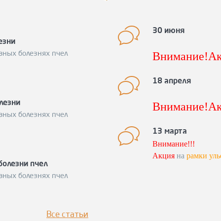
30 июня
езни
Внимание!Ак
вных болезнях пчел
снижению це
Подробности 
18 апреля
600-15-98
лезни
Внимание!Ак
Спешите заку
вных болезнях пчел
акция по сн
вощину!
Подр
13 марта
Спешите заку
Внимание!!!
Акция
на
рамки уль
болезни пчел
Ловите момент!
вных болезнях пчел
Подробности
по те
Все статьи