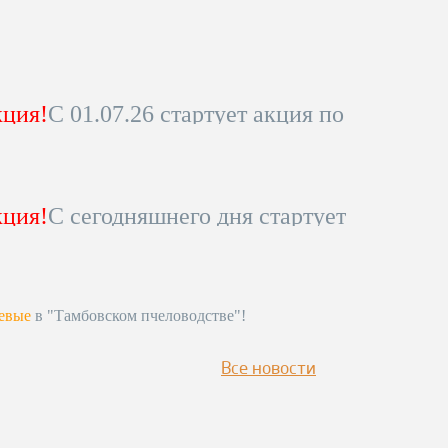
ция!
С 01.07.26 стартует акция по
ны на коммерческую
вощину!
уточняйте по телефону 8-800-
ция!
С сегодняшнего дня стартует
питься!
ижению цены на коммерческую
обности уточняйте по телефону!
питься к сезону!
евые
в "Тамбовском пчеловодстве"!
лефону
!!!!
Все новости