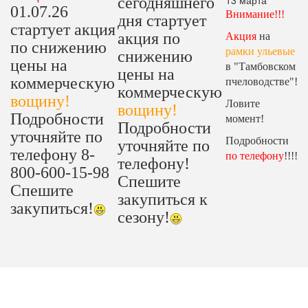
13 марта
сегодняшнего
01.07.26
Внимание!!!
дня стартует
стартует акция
акция по
Акция
на
по снижению
рамки ульевые
снижению
цены на
в "Тамбовском
цены на
коммерческую
пчеловодстве"!
коммерческую
вощину!
Ловите
вощину!
Подробности
момент!
Подробности
уточняйте по
Подробности
уточняйте по
телефону 8-
по телефону
!!!!
телефону!
800-600-15-98
Спешите
Спешите
закупиться к
закупиться!
сезону!