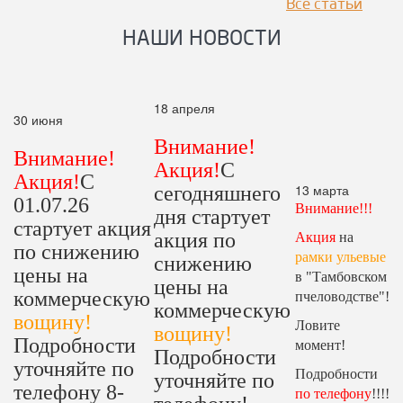
Все статьи
НАШИ НОВОСТИ
18 апреля
30 июня
Внимание!
Внимание!
Акция!
С
Акция!
С
13 марта
сегодняшнего
01.07.26
Внимание!!!
дня стартует
стартует акция
акция по
Акция
на
по снижению
рамки ульевые
снижению
цены на
в "Тамбовском
цены на
коммерческую
пчеловодстве"!
коммерческую
вощину!
Ловите
вощину!
Подробности
момент!
Подробности
уточняйте по
Подробности
уточняйте по
телефону 8-
по телефону
!!!!